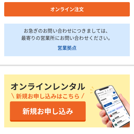
首振角度(度)
左70〜右70
ー
オンライン注文
昇降形式
屈折ブーム
ー
ブーム角度(度)
1/622/64
ー
お急ぎのお問い合わせにつきましては、
旋回角度(度)
360
ー
最寄りの営業所にお問い合わせください。
許容路面角度(度)
2
ー
営業拠点
登坂能力(度)
17/30
17
機体寸法(D×W×H)(㎜)
5,430×1,750×2,000
ー
動力
バッテリー
ー
車両総重量(kg)
6,486
ー
走行形式
ノンマーキングタイヤ
ー
最高作業床面高さ(mm)
ー
14100
作業床全長(mm)
ー
990
作業床全幅(mm)
ー
1780
バッテリー
動力源
ー
電