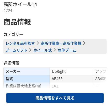
高所ホイール14
4724
商品情報
カテゴリー
レンタル品を探す
高所作業車・高所作業機
ブームリフト
ホイール式
屈伸ブーム
詳細情報
メーカー
UpRight
アップラ
型式
AB46E
AB46E
作業床最大地上高(m)
14.1
ー
最大作業半径(m)
7.5
ー
商品情報をすべて見る
積載荷重(kg)
227
227
内側寸法(D×W×H)(m)
1.0×1.75×1.16
ー