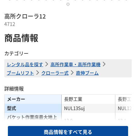
高所クローラ12
4712
商品情報
カテゴリー
レンタル品を探す
高所作業車・高所作業機
ブームリフト
クローラー式
直伸ブーム
詳細情報
メーカー
長野工業
長野工業
型式
NUL13Suj
NUL120-
バケット作業床最大地上
13.0
12.1
高(m)
商品情報をすべて見る
最大作業半径(m)
12.0
6.1