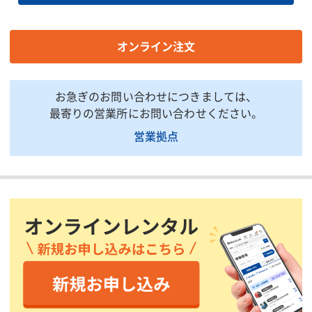
バケット積載荷重(kg)
250
200
バケット寸法(D×W×H)
1.1×0.7×1.0
1.1×0.7
オンライン注文
(m)
ブーム角度(度)
36/40
70/65
機体寸法(D×W×H)
お急ぎのお問い合わせにつきましては、
7,235×2,250×2,150
5,340×2
(mm)
最寄りの営業所にお問い合わせください。
機体総重量(kg)
8,150
3,830
営業拠点
掲載されている仕様は、代表的な機種です。実際に納品されるものとは異なる場合
がございます。詳しい仕様につきましては、最寄の営業所までお問い合わせ下さ
い。
商品説明・特徴
最大作業床高さ13.015mを誇るエンジン式の高所作業車です。高
所での作業を安全かつ効率的に行いたい現場に最適な高所作業車
です。その高い安全性と操作性により、建設現場やイベント会場
など、さまざまなシーンで活躍しています。
ファイヤーシールド被覆:ホースやハーネスを熱から保護し、安全