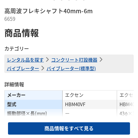
高周波フレキシャフト40mm-6m
6659
商品情報
カテゴリー
レンタル品を探す
コンクリート打設機器
バイブレーター
バイブレーター(標準型)
詳細情報
メーカー
エクセン
エクセン
型式
HBM40VF
HBM40A
振動部径×長(mm)
ー
43φ×35
全長(mm)
ー
6,517
商品情報をすべて見る
振動数(rpm)
ー
12,000, 