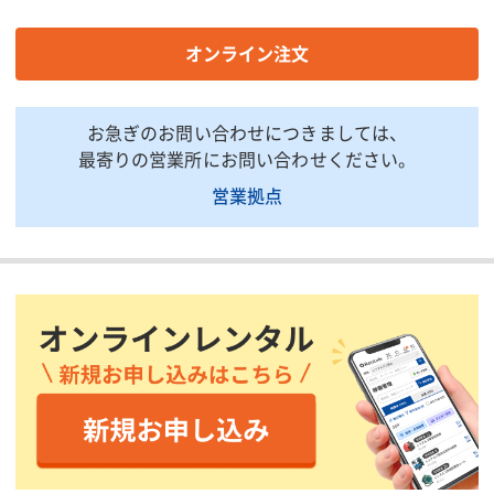
振動数(Hz)
ー
ー
振動数(回/分)
ー
ー
オンライン注文
電圧/電流(V/A)
ー
48/5.5
重量(kg)
ー
12.0
お急ぎのお問い合わせにつきましては、
振動部径(mm)
ー
ー
最寄りの営業所にお問い合わせください。
振動部長さ(mm)
ー
ー
営業拠点
外部ホース径(mm)
ー
ー
外部ホース長さ(m)
ー
ー
出力(W)
ー
ー
電圧(V)
ー
ー
電流(A)
ー
ー
電源コード(m)
ー
ー
質量(kg)
ー
ー
4m質量(kg)
ー
ー
6m質量(kg)
ー
ー