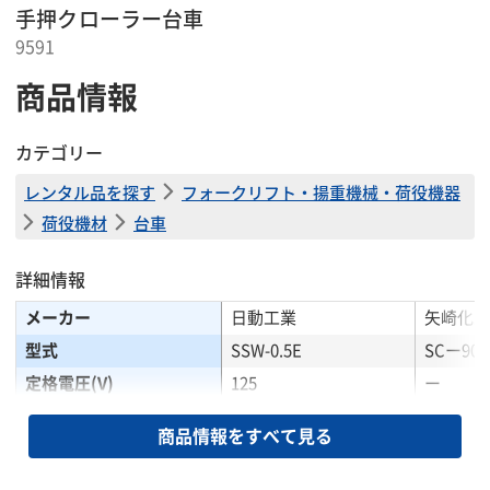
手押クローラー台車
9591
商品情報
カテゴリー
レンタル品を探す
フォークリフト・揚重機械・荷役機器
荷役機材
台車
詳細情報
メーカー
日動工業
矢崎化工
型式
SSW-0.5E
SCー906
定格電圧(V)
125
ー
定格電流(A)
12
ー
商品情報をすべて見る
コード長(m)
0.5
ー
掲載されている仕様は、代表的な機種です。実際に納品されるものとは異なる場合