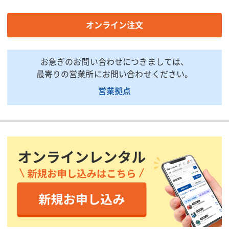
定格電圧(V)
100
100
弱:0.81、中:1.0、
弱/0.81
定格電流(50Hz)(A)
オンライン注文
強:1.32
強/1.32
弱:1.03、中:1.14、
弱/1.03
定格電流(60Hz)(A)
強:1.43
強/1.43
お急ぎのお問い合わせにつきましては、
周波数(Hz)
50/60
50/60
最寄りの営業所にお問い合わせください。
消費電力(50Hz)(W)
弱:79、中:95、強:128
弱/79、中
営業拠点
消費電力(60Hz)
弱:97、中:108、強:130
ー
消費電力(60Hz)(W)
ー
弱/97、中
電線長(m)
2.8
2.8
電線種
VCTF0.75mm2×2芯
VCTF 0
アース
あり
あり
入力プラグ
ポッキンプラグ
ポッキン
温度サーモ付モーター
温度サー
温度センサー
(105℃)
(105℃)
使用環境温度(℃)
0〜40
0〜40