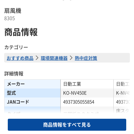
扇風機
8305
商品情報
カテゴリー
おすすめ商品
環境関連機器
熱中症対策
詳細情報
メーカー
日動工業
日動工業
型式
KO-NV450E
K-NV450
JANコード
4937305055854
4937305
床スタン
タイプ
三脚折りタタミ式
付)
商品情報をすべて見る
仕様
屋内用
屋内用