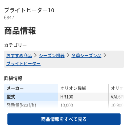
ブライトヒーター10
6847
商品情報
カテゴリー
おすすめ商品
シーズン機器
冬季シーズン品
ブライトヒーター
詳細情報
メーカー
オリオン機械
オリオン
型式
HR100
VAL6PH
発熱量(kcal/h)
10,000
10,900
電源(V/(50/60Hz))
単相100
単相100
商品情報をすべて見る
消費電力(W)
78/74
71/65