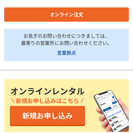
燃料タンク容量(r)
9
白灯油1
燃料消費量(R/h)
1.2
1.3
オンライン注文
外形寸法(D×W×H)
555×271×651
538×30
(mm)
お急ぎのお問い合わせにつきましては、
乾燥重量(kg)
16
15
最寄りの営業所にお問い合わせください。
電圧(V)
ー
ー
営業拠点
電流(A)
ー
ー
消費電力(W)
ー
ー
周波数(Hz)
ー
ー
発熱量(kW)
ー
ー
風量(m3/min)
ー
ー
燃料/タンク容量(L)
ー
ー
燃料消費量(L/h)
ー
ー
ダクト口径(mm)
ー
ー
煙突(mm)
ー
ー