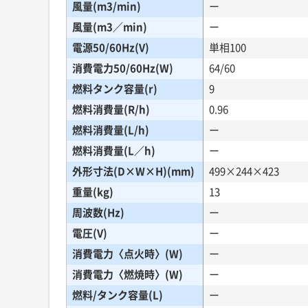
風量(m3/min)
ー
風量(m3／min)
ー
電源50/60Hz(V)
単相100
消費電力50/60Hz(W)
64/60
燃料タンク容量(r)
9
燃料消費量(R/h)
0.96
燃料消費量(L/h)
ー
燃料消費量(L／h)
ー
外形寸法(D×W×H)(mm)
499×244×423
重量(kg)
13
周波数(Hz)
ー
電圧(V)
ー
消費電力〈点火時〉(W)
ー
消費電力〈燃焼時〉(W)
ー
燃料/タンク容量(L)
ー