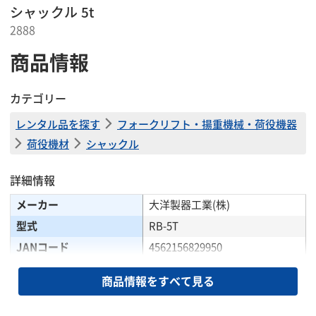
シャックル 5t
2888
商品情報
カテゴリー
レンタル品を探す
フォークリフト・揚重機械・荷役機器
荷役機材
シャックル
詳細情報
メーカー
大洋製器工業(株)
型式
RB-5T
JANコード
4562156829950
質量(kg)
2.58
商品情報をすべて見る
基本使用荷重(t)
5
寸法(mm)B
44