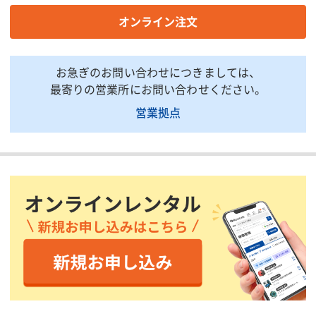
タイプ
ボルトタイプ
オンライン注文
取付
ボルト・ナットタイプ
原産国
日本
お急ぎのお問い合わせにつきましては、
掲載されている仕様は、代表的な機種です。実際に納品されるものとは異なる場合
最寄りの営業所にお問い合わせください。
がございます。詳しい仕様につきましては、最寄の営業所までお問い合わせ下さ
い。
営業拠点
商品説明・特徴
特長
●磁粉探傷検査および全面焼き入れを施した高品質シャックルで
す。●ワイヤロープを2本掛けした時の取り合いで、ワイヤ同士が
重なりにくいバウ形状をしています。
用途
●荷役作業、多目的連結金具として。
材質/仕上
●特殊合金鋼