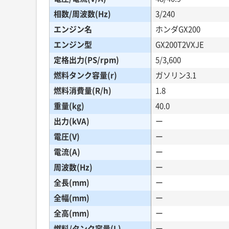
相数/周波数(Hz)
3/240
エンジン名
ホンダGX200
エンジン型
GX200T2VXJE
定格出力(PS/rpm)
5/3,600
燃料タンク容量(r)
ガソリン3.1
燃料消費量(R/h)
1.8
重量(kg)
40.0
出力(kVA)
ー
電圧(V)
ー
電流(A)
ー
周波数(Hz)
ー
全長(mm)
ー
全幅(mm)
ー
全高(mm)
ー
燃料/タンク容量(L)
ー