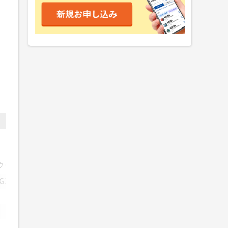
クセン
不二空機
三笠産業
G134MHA
FW-250-1C
FGー310
ー
ー
ー
ー
ー
ー