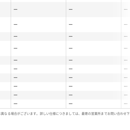
ー
ー
ー
ー
ー
ー
ー
ー
ー
ー
ー
ー
ー
ー
ー
ー
ー
ー
ー
ー
ー
ー
ー
ー
ー
ー
ー
ー
ー
ー
は異なる場合がございます。詳しい仕様につきましては、最寄の営業所までお問い合わせ下