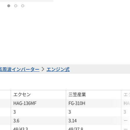
高周波インバーター
エンジン式
エクセン
三笠産業
エ
HAG-136MF
FG-310H
HA
3
3
3
3.6
3.14
ー
48/43.3
48/37.8
ー