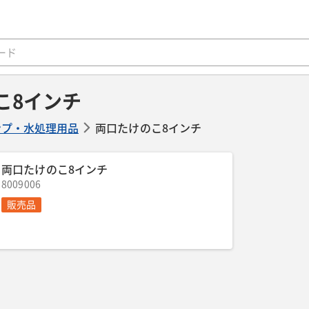
こ8インチ
ンプ・水処理用品
両口たけのこ8インチ
両口たけのこ8インチ
8009006
販売品