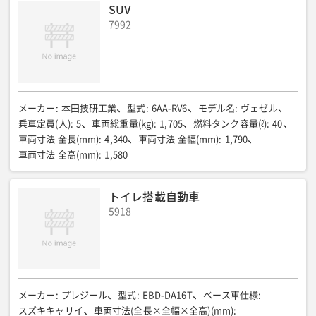
SUV
7992
メーカー
:
本田技研工業
型式
:
6AA-RV6
モデル名
:
ヴェゼル
乗車定員(人)
:
5
車両総重量(kg)
:
1,705
燃料タンク容量(ℓ)
:
40
車両寸法 全長(mm)
:
4,340
車両寸法 全幅(mm)
:
1,790
車両寸法 全高(mm)
:
1,580
トイレ搭載自動車
5918
メーカー
:
プレジール
型式
:
EBD-DA16T
ベース車仕様
:
スズキキャリイ
車両寸法(全長×全幅×全高)(mm)
: