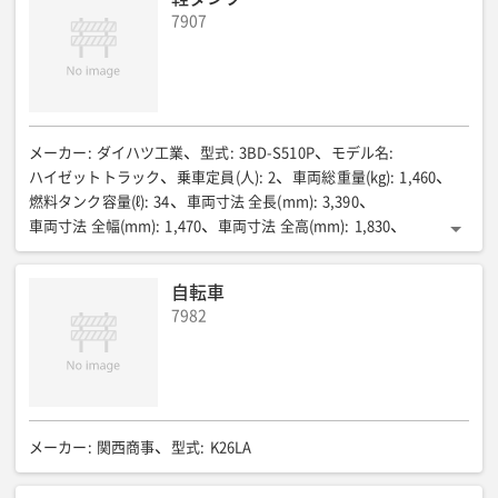
燃料室形式
:
直接噴射式
総排気量(㏄)
:
2,999
7907
最高出力(PS/rpm)
:
150
燃料タンク容量(r)
:
60
タイヤサイズ前/後
:
205/75R16
最大トルク(kgf・m/rpm)
:
ー
定格荷重(kg)
:
ー
最大揚高(mm)
:
ー
フォーク長さ(mm)
:
ー
登坂能力(%)
:
ー
変速方式
:
ー
燃料/タンク容量(L)
:
ー
全長(mm)
:
ー
全幅(mm)
:
ー
全高(mm)
:
ー
最大揚高時高さ(mm)
:
ー
バックレスト高さ(mm)
:
ー
メーカー
:
ダイハツ工業
型式
:
3BD-S510P
モデル名
:
ハイゼットトラック
乗車定員(人)
:
2
車両総重量(kg)
:
1,460
燃料タンク容量(ℓ)
:
34
車両寸法 全長(mm)
:
3,390
車両寸法 全幅(mm)
:
1,470
車両寸法 全高(mm)
:
1,830
荷台寸法 長さ(mm)
:
1,880
荷台寸法 幅(mm)
:
1,380
荷台寸法 高さ(mm)
:
320
駆動方式
:
4WD
自転車
7982
メーカー
:
関西商事
型式
:
K26LA