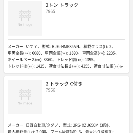
ポンプ最大吐出量(L/min)
:
1,000
ポンプ最大吐出圧(kPa)
:
294
2トン トラック
備考
:
洗浄散水車
7965
メーカー
:
いすゞ
型式
:
BJG-NMR85AN
積載クラス(t)
:
2
車両全長(㎜)
:
6080
車両全幅(㎜)
:
1890
車両全高(㎜)
:
2235
ホイールベース(㎜)
:
3360
トレッド前(㎜)
:
1395
トレッド後(㎜)
:
1425
荷台寸法長さ(㎜)
:
4355
荷台寸法幅(㎜)
:
1790
荷台寸法高さ(㎜)
:
380
床面地上高(㎜)
:
950
最低地上高(㎜)
:
180
最小回転半径(m)
:
5.9
燃料消費率(㎞/R)
:
2 トラック C付き
11.0
乗車定員(名)
:
3
最大積載量(㎏)
:
2000
車両重量(㎏)
:
7966
2820
車両総重量(㎏)
:
4985
エンジン型式
:
4JJ1-TCS
バッテリー型式
:
95D31L×2
総排気量(CC)
:
2999
最高出力(PS/rpm)
:
150
最大トルク(kgf・m/rpm)
:
38.2
燃料タンク容量(r)
:
100
タイヤサイズ前/後
:
205/75R16
乗車定員名
:
ー
燃料室形式
:
ー
メーカー
:
日野自動車/タダノ
型式
:
2RG-XZU650M (3段)
最大積載量(kg)
:
2,000
ブーム段数(段)
:
3
最大吊り荷重(t)
: