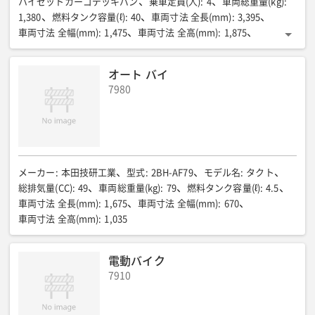
ハイゼットカーゴデッキバン
乗車定員(人)
:
4
車両総重量(kg)
:
1,380
燃料タンク容量(ℓ)
:
40
車両寸法 全長(mm)
:
3,395
車両寸法 全幅(mm)
:
1,475
車両寸法 全高(mm)
:
1,875
駆動方式
:
2WD
オート バイ
7980
メーカー
:
本田技研工業
型式
:
2BH-AF79
モデル名
:
タクト
総排気量(CC)
:
49
車両総重量(kg)
:
79
燃料タンク容量(ℓ)
:
4.5
車両寸法 全長(mm)
:
1,675
車両寸法 全幅(mm)
:
670
車両寸法 全高(mm)
:
1,035
電動バイク
7910