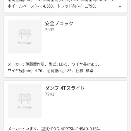
ホイールベース(㎜)
:
4,650
トレッド前(㎜)
:
1,790
トレッド後(㎜)
:
1,665
荷台寸法長さ(㎜)
:
6,200
荷台寸法幅(㎜)
:
2,120
荷台寸法高さ(㎜)
:
400
床面地上高(㎜)
:
1,055
安全ブロック
最低地上高(㎜)
:
185
登坂能力tanθ
:
0.57
最小回転半径(m)
:
2902
7.2
燃料消費率(㎞/R)
:
6.70
乗車定員名
:
3
最大積載量(㎏)
:
2,000
車両重量(㎏)
:
3,840
車両総重量(㎏)
:
7,955
車両総重量(kg)
:
ー
エンジン型式
:
4M50(T5)
燃料室形式
:
直接噴射式
総排気量(CC)
:
4,899
最高出力(PS/rpm)
:
180
最大トルク(kgf・m/rpm)
:
54.0
燃料タンク容量(r)
:
100
タイヤサイズ前/後
:
225/80R17.5
クレーンブーム段数
:
ー
メーカー
:
伊藤製作所
型式
:
LB-5
ワイヤ長(m)
:
5
車両積載荷重(kg)
:
ー
荷台全長(mm)
:
ー
荷台全幅(mm)
:
ー
ワイヤ径(mm)
:
4.76
耐荷重(kg)
:
85
仕様
:
標準
燃料/タンク容量(L)
:
ー
資格等(運転)
:
ー
車両型式
:
ー
乗車定員(人)
:
ー
車両メーカー
:
ー
ダンプ 4Tスライド
7941
メーカー
:
いすゞ
型式
:
PDG-NPR75N-FN5AD-D16A