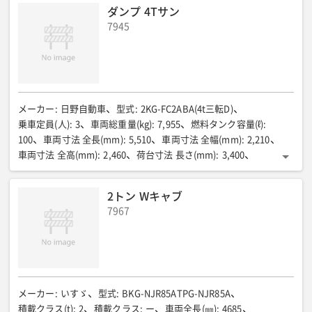
ダンプ 4Tサン
7945
メーカー
:
日野自動車
型式
:
2KG-FC2ABA(4t三転D)
乗車定員(人)
:
3
車両総重量(kg)
:
7,955
燃料タンク容量(ℓ)
:
100
車両寸法 全長(mm)
:
5,510
車両寸法 全幅(mm)
:
2,210
車両寸法 全高(mm)
:
2,460
荷台寸法 長さ(mm)
:
3,400
荷台寸法 幅(mm)
:
2,060
荷台寸法 高さ(mm)
:
330
積載重量(kg)
:
3,100
サイドダンプ仕様
:
2トン Wキャブ
右側上開きゲート(左側下開きゲート)
7967
メーカー
:
いすゞ
型式
:
BKG-NJR85ATPG-NJR85A
積載クラス(t)
:
2
積載クラス
:
ー
車両全長(㎜)
:
4685