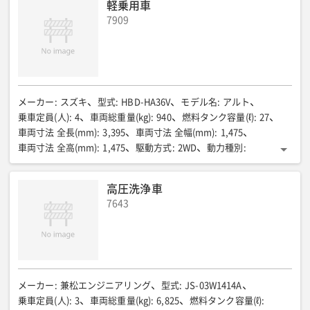
軽乗用車
車両総重量(kg)
:
10,945
燃料タンク容量(ℓ)
:
100
乗車定員(人)
:
3
7909
メーカー
:
スズキ
型式
:
HBD-HA36V
モデル名
:
アルト
乗車定員(人)
:
4
車両総重量(kg)
:
940
燃料タンク容量(ℓ)
:
27
車両寸法 全長(mm)
:
3,395
車両寸法 全幅(mm)
:
1,475
車両寸法 全高(mm)
:
1,475
駆動方式
:
2WD
動力種別
:
ガソリン車
高圧洗浄車
7643
メーカー
:
兼松エンジニアリング
型式
:
JS-03W1414A
乗車定員(人)
:
3
車両総重量(kg)
:
6,825
燃料タンク容量(ℓ)
: