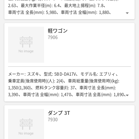
2.63
最大作業半径(m)
:
6.4
最大地上揚程(m)
:
7.8
車両寸法 全長(mm)
:
5,980
車両寸法 全幅(mm)
:
1,880
車両寸法 全高(mm)
:
2,700
荷台寸法 全長(mm)
:
3,700
荷台寸法 全幅(mm)
:
1,790
荷台寸法 全高(mm)
:
380
軽ワゴン
車両総重量(kg)
:
5,745
燃料タンク容量(ℓ)
:
100
乗車定員(人)
:
3
7906
メーカー
:
スズキ
型式
:
5BD-DA17V
モデル名
:
エブリィ
乗車定員(後席使用時)(人)
:
2(4)
車両総重量(後席使用時)(kg)
:
1,350(1,360)
燃料タンク容量(ℓ)
:
37
車両寸法 全長(mm)
:
3,390
車両寸法 全幅(mm)
:
1,470
車両寸法 全高(mm)
:
1,890
駆動方式
:
2WD/4WD
ダンプ 3T
7930