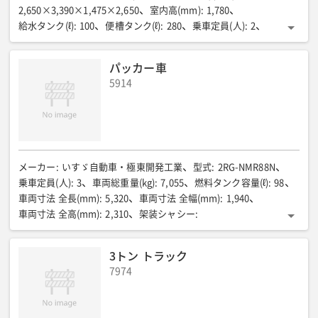
2,650×3,390×1,475×2,650
室内高(mm)
:
1,780
給水タンク(ℓ)
:
100
便槽タンク(ℓ)
:
280
乗車定員(人)
:
2
燃料タンク容量(ℓ)
:
40
エンジン
:
ガソリン
駆動方式
:
2WD
パッカー車
5914
メーカー
:
いすゞ自動車・極東開発工業
型式
:
2RG-NMR88N
乗車定員(人)
:
3
車両総重量(kg)
:
7,055
燃料タンク容量(ℓ)
:
98
車両寸法 全長(mm)
:
5,320
車両寸法 全幅(mm)
:
1,940
車両寸法 全高(mm)
:
2,310
架装シャシー
:
3tキャブオーバートラック
ボデー容積(㎥)
:
4.7
ホッパ容積(㎥)
:
約0.6
投入口幅(mm)
:
1,440
積込方式
:
プレス式
排出方式
:
3トン トラック
排出板押出式
7974