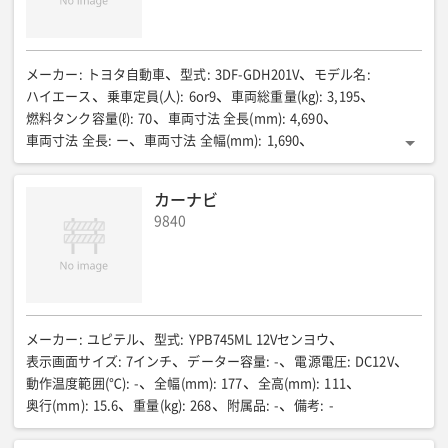
メーカー
:
トヨタ自動車
型式
:
3DF-GDH201V
モデル名
:
ハイエース
乗車定員(人)
:
6or9
車両総重量(kg)
:
3,195
燃料タンク容量(ℓ)
:
70
車両寸法 全長(mm)
:
4,690
車両寸法 全長
:
ー
車両寸法 全幅(mm)
:
1,690
車両寸法 全高(mm)
:
1,980
駆動方式
:
2WD
駆動方式(mm)
:
ー
燃料種別
:
ディーゼル
カーナビ
9840
メーカー
:
ユピテル
型式
:
YPB745ML 12Vセンヨウ
表示画面サイズ
:
7インチ
データー容量
:
-
電源電圧
:
DC12V
動作温度範囲(℃)
:
-
全幅(mm)
:
177
全高(mm)
:
111
奥行(mm)
:
15.6
重量(kg)
:
268
附属品
:
-
備考
:
-