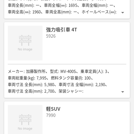
車両全長(mm)
:
ー
車両全幅(㎜)
:
1695
車両全幅(mm)
:
ー
車両全高(㎜)
:
1960
車両全高(mm)
:
ー
ホイールベース(㎜)
:
2490
ホイールベース(mm)
:
ー
トレッド前(㎜)
:
1395
トレッド後(㎜)
:
1240
荷台寸法長さ(㎜)
:
2085
荷台寸法幅(㎜)
:
強力吸引車 4T
1620
荷台寸法高さ(㎜)
:
380
床面地上高(㎜)
:
850
5926
床面地上高(mm)
:
ー
最低地上高(㎜)
:
155
最小回転半径(m)
:
4.5
燃料消費率(㎞/R)
:
10.4
乗車定員(名)
:
6
乗車定員(人)
:
ー
最大積載量(㎏)
:
2000
車両重量(㎏)
:
2330
車両総重量(㎏)
:
4660
車両総重量(kg)
:
ー
エンジン型式
:
4JJ1-TCS
燃料室形式
:
直接噴射式
総排気量(㏄)
:
2999
最高出力(PS/rpm)
:
150
最大トルク(kgf・m/rpm)
:
38.2
燃料タンク容量(r)
:
63
メーカー
:
加藤製作所
型式
:
MV-400S
乗車定員(人)
:
3
タイヤサイズ前/後
:
195/75R15
ゲート種類
:
ー
車両総重量(kg)
:
7,995
燃料タンク容量(ℓ)
:
100
クレーンメーカー
:
ー
クレーン型式
:
ー
吊り荷重(t)
:
ー
車両寸法 全長(mm)
:
5,980
車両寸法 全幅(mm)
:
2,190
クレーンブーム段数
:
ー
クレーンブーム長さ(m)
:
ー
車両寸法 全高(mm)
:
2,700
架装シャシー
:
最大地上揚程(m)
:
ー
最大作業半径(m)
:
ー
4tキャブオーバートラック
レシーバータンク容量(㎥)
:
2.95
アウトリガ最大張出(mm)
:
ー
車両メーカー
:
ー
車両型式
:
ー
吸引風量(㎥/min)
:
50
吸引圧力(kPa)
:
-90
圧送圧力(kPa)
:
70
軽SUV
車両積載荷重(kg)
:
ー
荷台全長(mm)
:
ー
荷台全幅(mm)
:
ー
7990
荷台全高(mm)
:
ー
車両床面地上高(mm)
:
ー
燃料/タンク容量(L)
:
ー
積載荷重(kg)
:
ー
全長(mm)
:
ー
全幅(mm)
:
ー
全高(mm)
:
ー
トレッド前/後(mm)
:
ー