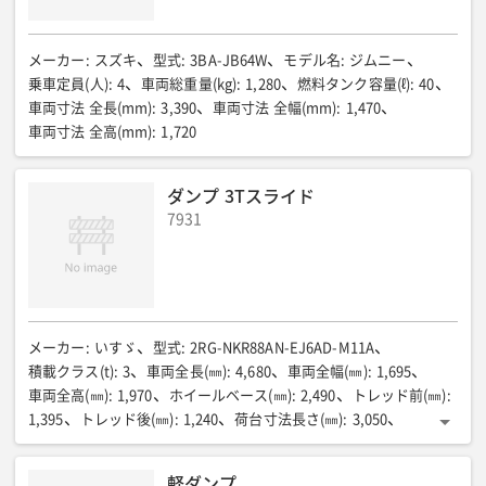
資格等(運転)
:
ー
メーカー
:
スズキ
型式
:
3BA-JB64W
モデル名
:
ジムニー
乗車定員(人)
:
4
車両総重量(kg)
:
1,280
燃料タンク容量(ℓ)
:
40
車両寸法 全長(mm)
:
3,390
車両寸法 全幅(mm)
:
1,470
車両寸法 全高(mm)
:
1,720
ダンプ 3Tスライド
7931
メーカー
:
いすゞ
型式
:
2RG-NKR88AN-EJ6AD-M11A
積載クラス(t)
:
3
車両全長(㎜)
:
4,680
車両全幅(㎜)
:
1,695
車両全高(㎜)
:
1,970
ホイールベース(㎜)
:
2,490
トレッド前(㎜)
:
1,395
トレッド後(㎜)
:
1,240
荷台寸法長さ(㎜)
:
3,050
荷台寸法幅(㎜)
:
1,600
荷台寸法高さ(㎜)
:
370
床面地上高(㎜)
:
975
最低地上高(㎜)
:
160
エンジン型式
:
4JZ1-TCS
軽ダンプ