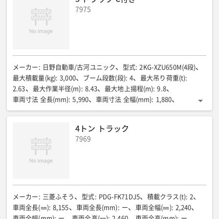
7975
メーカー
:
日野自動車/古河ユニック
型式
:
2KG-XZU650M(4段)
最大積載量(kg)
:
3,000
ブーム段数(段)
:
4
最大吊り荷重(t)
:
2.63
最大作業半径(m)
:
8.43
最大地上揚程(m)
:
9.8
車両寸法 全長(mm)
:
5,990
車両寸法 全幅(mm)
:
1,880
車両寸法 全高(mm)
:
2,610
荷台寸法 全長(mm)
:
3,590
荷台寸法 全幅(mm)
:
1,770
荷台寸法 全高(mm)
:
370
4トン トラック
車両総重量(kg)
:
6,855
燃料タンク容量(ℓ)
:
100
乗車定員(人)
:
3
7969
メーカー
:
三菱ふそう
型式
:
PDG-FK71DJ5
積載クラス(t)
:
2
車両全長(㎜)
:
8,155
車両全長(mm)
:
ー
車両全幅(㎜)
:
2,240
車両全幅(mm)
:
ー
車両全高(㎜)
:
2,460
車両全高(mm)
:
ー