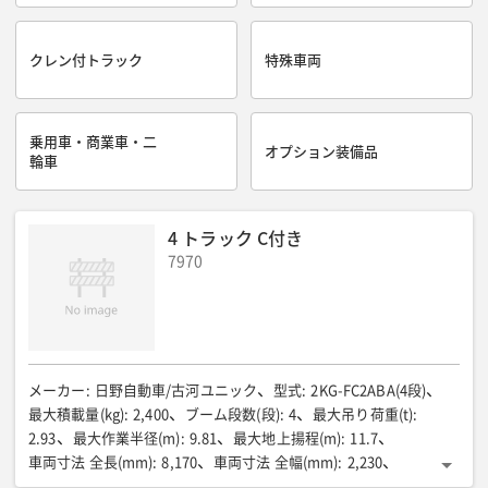
クレン付トラック
特殊車両
乗用車・商業車・二
オプション装備品
輪車
4 トラック C付き
7970
メーカー
:
日野自動車/古河ユニック
型式
:
2KG-FC2ABA(4段)
最大積載量(kg)
:
2,400
ブーム段数(段)
:
4
最大吊り荷重(t)
:
2.93
最大作業半径(m)
:
9.81
最大地上揚程(m)
:
11.7
車両寸法 全長(mm)
:
8,170
車両寸法 全幅(mm)
:
2,230
車両寸法 全高(mm)
:
3,050
荷台寸法 全長(mm)
:
5,000