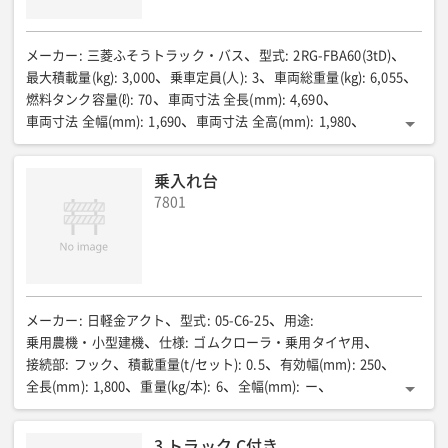
メーカー
:
三菱ふそうトラック・バス
型式
:
2RG-FBA60(3tD)
最大積載量(kg)
:
3,000
乗車定員(人)
:
3
車両総重量(kg)
:
6,055
燃料タンク容量(ℓ)
:
70
車両寸法 全長(mm)
:
4,690
車両寸法 全幅(mm)
:
1,690
車両寸法 全高(mm)
:
1,980
荷台寸法 全長(mm)
:
3,040
荷台寸法 全幅(mm)
:
1,590
荷台寸法 全高(mm)
:
360
370(mm)
:
ー
乗入れ台
7801
メーカー
:
日軽金アクト
型式
:
05-C6-25
用途
:
乗用農機・小型建機
仕様
:
ゴムクローラ・乗用タイヤ用
接続部
:
フック
積載重量(t/セット)
:
0.5
有効幅(mm)
:
250
全長(mm)
:
1,800
重量(kg/本)
:
6
全幅(mm)
:
ー
フレーム高さ(mm)
:
ー
セット本数(本)
:
ー
自重(kg)
:
ー
3 トラック C付き