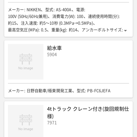
メーカー
:
NIKKEN
型式
:
AS-400A
電源
:
100V (50Hz/60Hz兼用)
消費電力(W)
:
100
連続使用時間(分)
:
約15
注入速度
:
約5〜10秒 (0.3MPa→0.5MPa)
最高空気圧(MPa)
:
0.5
重量(kg)
:
約14
アンカーボルトサイズ
:
ネジ外径:M10/全長:L 60mm/ドリル径:10.5mm/埋込み深さ:40m
m
給水車
エアーホース長(m)
:
5
寸法(W×D×H)(mm)
:
280×180×660
5904
メーカー
:
日野自動車/極東開発工業
型式
:
PB-FC6JEFA
4tトラック クレーン付き(旋回規制仕
様)
7971