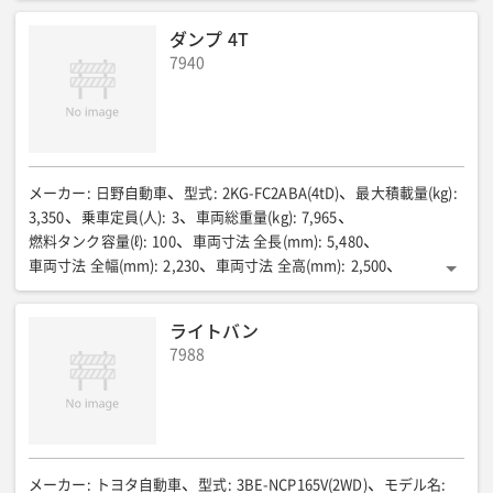
荷台寸法 全幅(mm)
:
2,120
荷台寸法 全高(mm)
:
400
ダンプ 4T
車両総重量(kg)
:
7,995
燃料タンク容量(ℓ)
:
100
乗車定員(人)
:
3
7940
メーカー
:
日野自動車
型式
:
2KG-FC2ABA(4tD)
最大積載量(kg)
:
3,350
乗車定員(人)
:
3
車両総重量(kg)
:
7,965
燃料タンク容量(ℓ)
:
100
車両寸法 全長(mm)
:
5,480
車両寸法 全幅(mm)
:
2,230
車両寸法 全高(mm)
:
2,500
荷台寸法 全長(mm)
:
3,400
荷台寸法 全幅(mm)
:
2,050
荷台寸法 全高(mm)
:
310
ライトバン
7988
メーカー
:
トヨタ自動車
型式
:
3BE-NCP165V(2WD)
モデル名
: