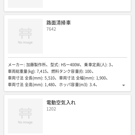
路面清掃車
7642
メーカー
:
加藤製作所
型式
:
HSー400W
乗車定員(人)
:
3
車両総重量(kg)
:
7,415
燃料タンク容量(ℓ)
:
100
車両寸法 全長(mm)
:
5,510
車両寸法 全幅(mm)
:
1,900
車両寸法 全高(mm)
:
1,480
ホッパ容量(m3)
:
3.4
最大積載量(kg)
:
2,000
清掃幅(片側ブラシ、片側吸込み)(mm)
:
1,190
清掃幅(片側ブラシ、両側吸込み)(mm)
:
1,930
電動空気入れ
清掃速度(km/h)
:
2.5〜20
最大風量(m3/min)
:
190
1202
水タンク容量(ℓ)
:
900
架装シャシ
:
3tキャブオーバートラック