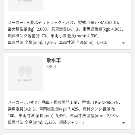
メーカー
:
三菱ふそうトラック・バス
型式
:
2RG-FBA30(2tD)
最大積載量(kg)
:
2,000
乗車定員(人)
:
3
車両総重量(kg)
:
4,965
燃料タンク容量(ℓ)
:
70
車両寸法 全長(mm)
:
4,690
車両寸法 全幅(mm)
:
1,690
車両寸法 全高(mm)
:
1,980
荷台寸法 全長(mm)
:
3,050
荷台寸法 全幅(mm)
:
1,600
荷台寸法 全高(mm)
:
320
散水車
5903
メーカー
:
いすゞ自動車・極東開発工業
型式
:
TKG-NPR85YN
乗車定員(人)
:
3
車両総重量(kg)
:
7,425
燃料タンク容量(ℓ)
:
100
車両寸法 全長(mm)
:
5,450
車両寸法 全幅(mm)
:
2,030
車両寸法 全高(mm)
:
2,230
架装シャシー
:
4tキャブオーバートラック
最大積載容量(ℓ)
:
4,000