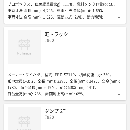
プロボックス
車両総重量(kg)
:
1,170
燃料タンク容量(ℓ)
:
50
車両寸法 全長(mm)
:
4,245
車両寸法 全幅(mm)
:
1,690
車両寸法 全高(mm)
:
1,525
駆動方式
:
2WD
動力種別
:
無鉛レギュラーガソリン
軽トラック
7960
メーカー
:
ダイハツ
型式
:
EBD-S211P
積載荷重(kg)
:
350
乗車定員(人)
:
2
全長(mm)
:
3395
全幅(mm)
:
1475
全高(mm)
:
1780
荷台全長(mm)
:
1940
荷台全幅(mm)
:
1410
荷台全高(mm)
:
285
床面地上高(mm)
:
655
ホイールベース(mm)
:
1900
トレッド前/後(mm)
:
1295/1300
燃料/タンク容量(L)
:
ガソリン/38
車両総重量(kg)
:
1240
ダンプ 2T
トレッド前／後(mm)
:
ー
燃料／タンク容量(L)
:
ー
7920
資格等(運転)
:
ー