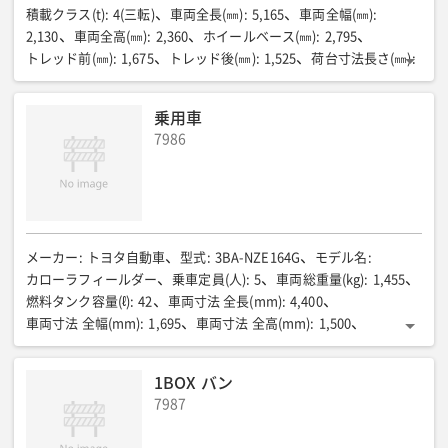
積載クラス(t)
:
4(三転)
車両全長(㎜)
:
5,165
車両全幅(㎜)
:
2,130
車両全高(㎜)
:
2,360
ホイールベース(㎜)
:
2,795
トレッド前(㎜)
:
1,675
トレッド後(㎜)
:
1,525
荷台寸法長さ(㎜)
:
3,300
荷台寸法幅(㎜)
:
2,000
荷台寸法高さ(㎜)
:
350
床面地上高(㎜)
:
1,060
最低地上高(㎜)
:
190
最小回転半径(m)
:
乗用車
5.3※1
燃料消費率(㎞/R)
:
7.2
乗車定員(名)
:
3
最大積載量(㎏)
:
7986
3,650
車両重量(㎏)
:
4,175
車両総重量(㎏)
:
7,990
エンジン型式
:
4HK1-TCN
燃料室形式
:
直接噴射式
総排気量(㏄)
:
5,193
最高出力(PS/rpm)
:
155
最大トルク(kgf・m/rpm)
:
42.7
燃料タンク容量(r)
:
100
タイヤサイズ前/後
:
225/85R16
メーカー
:
トヨタ自動車
型式
:
3BA-NZE164G
モデル名
:
カローラフィールダー
乗車定員(人)
:
5
車両総重量(kg)
:
1,455
燃料タンク容量(ℓ)
:
42
車両寸法 全長(mm)
:
4,400
車両寸法 全幅(mm)
:
1,695
車両寸法 全高(mm)
:
1,500
駆動方式
:
4WD
動力種別
:
ガソリン車
1BOX バン
7987