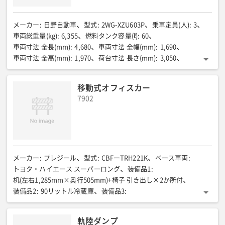
メーカー
:
日野自動車
型式
:
2WG-XZU603P
乗車定員(人)
:
3
車両総重量(kg)
:
6,355
燃料タンク容量(ℓ)
:
60
車両寸法 全長(mm)
:
4,680
車両寸法 全幅(mm)
:
1,690
車両寸法 全高(mm)
:
1,970
荷台寸法 長さ(mm)
:
3,050
荷台寸法 幅(mm)
:
1,600
荷台寸法 高さ(mm)
:
370
積載重量(kg)
:
3,000
サイドダンプ仕様
:
両側下開きゲート
移動式オフィスカー
7902
メーカー
:
プレジール
型式
:
CBFーTRH221K
ベース車両
:
トヨタ・ハイエース スーパーロング
装備品1
:
机(左右1,285mm×奥行505mm)+椅子 引き出し×2か所付
装備品2
:
90リットル冷蔵庫
装備品3
:
ミーティングテーブル&二の字ベンチシート(救護ベッド展開可)
装備品4
:
軌陸ダンプ
AED設置スペース付下駄箱(3段/手摺付)※AED本体は含まれませ