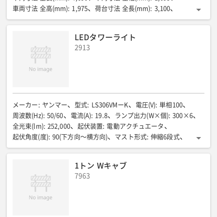
車両寸法 全高(mm)
:
1,975
荷台寸法 全長(mm)
:
3,100
荷台寸法 全幅(mm)
:
1,600
荷台仕様
:
標準トラック
駆動方式
:
2WD
動力種別
:
ガソリン車
LEDタワーライト
2913
メーカー
:
ヤンマー
型式
:
LS306VMーK
電圧(V)
:
単相100
周波数(Hz)
:
50/60
電流(A)
:
19.8
ランプ出力(W×個)
:
300×6
全光束(lm)
:
252,000
起伏装置
:
電動アクチュエータ
起伏角度(度)
:
90(下方向〜横方向)
マスト形式
:
伸縮6段式
マスト旋回(度)
:
350
本体寸法(L×W×H)(mm)
:
1,500×1,460×2,070〜8,120
重量(kg)
:
1,200
1トン Wキャブ
7963