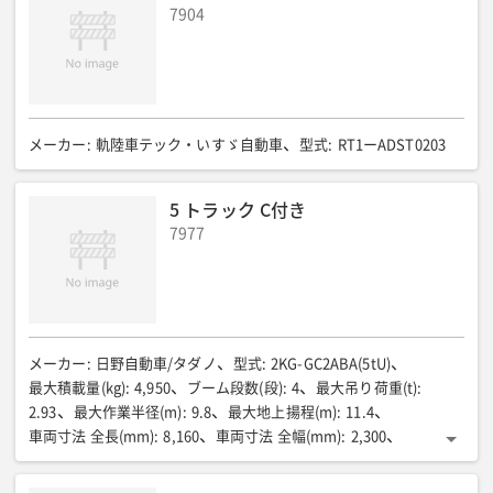
7904
ん
装備品5
:
LED照明(天井×2か所/机上×1か所)
装備品6
:
換気扇
装備品7
:
ACコンセント(机上×3口/リア部×4口)DCアウトレット(リア部×2
口)
装備品8
:
外部電源・DC/ACインバーター
装備品9
:
メーカー
:
軌陸車テック・いすゞ自動車
型式
:
RT1ーADST0203
サブバッテリー
装備品10
:
折り畳み式サイドテーブル×2個
装備品11
:
遮光カーテン(全周)
装備品12
:
5 トラック C付き
上部収納ネット(右・3か所/左・2か所)
7977
メーカー
:
日野自動車/タダノ
型式
:
2KG-GC2ABA(5tU)
最大積載量(kg)
:
4,950
ブーム段数(段)
:
4
最大吊り荷重(t)
:
2.93
最大作業半径(m)
:
9.8
最大地上揚程(m)
:
11.4
車両寸法 全長(mm)
:
8,160
車両寸法 全幅(mm)
:
2,300
車両寸法 全高(mm)
:
3,060
荷台寸法 全長(mm)
:
5,410
荷台寸法 全幅(mm)
:
2,140
荷台寸法 全高(mm)
:
400