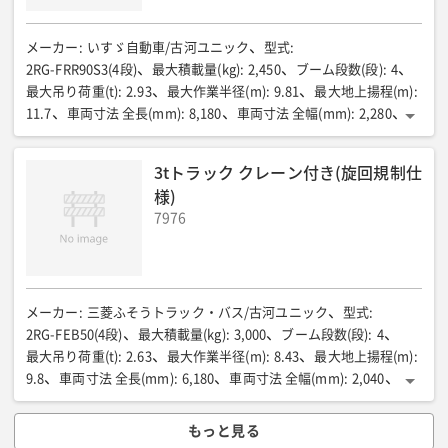
メーカー
:
いすゞ自動車/古河ユニック
型式
:
2RG-FRR90S3(4段)
最大積載量(kg)
:
2,450
ブーム段数(段)
:
4
最大吊り荷重(t)
:
2.93
最大作業半径(m)
:
9.81
最大地上揚程(m)
:
11.7
車両寸法 全長(mm)
:
8,180
車両寸法 全幅(mm)
:
2,280
車両寸法 全高(mm)
:
3,040
荷台寸法 全長(mm)
:
5,375
荷台寸法 全幅(mm)
:
2,140
荷台寸法 全高(mm)
:
400
3tトラック クレーン付き(旋回規制仕
車両総重量(kg)
:
7,995
燃料タンク容量(ℓ)
:
100
乗車定員(人)
:
3
様)
7976
メーカー
:
三菱ふそうトラック・バス/古河ユニック
型式
:
2RG-FEB50(4段)
最大積載量(kg)
:
3,000
ブーム段数(段)
:
4
最大吊り荷重(t)
:
2.63
最大作業半径(m)
:
8.43
最大地上揚程(m)
:
9.8
車両寸法 全長(mm)
:
6,180
車両寸法 全幅(mm)
:
2,040
車両寸法 全高(mm)
:
2,700
荷台寸法 全長(mm)
:
3,610
荷台寸法 全幅(mm)
:
1,900
荷台寸法 全高(mm)
:
380
もっと見る
車両総重量(kg)
:
6,935
燃料タンク容量(ℓ)
:
100
乗車定員(人)
:
3