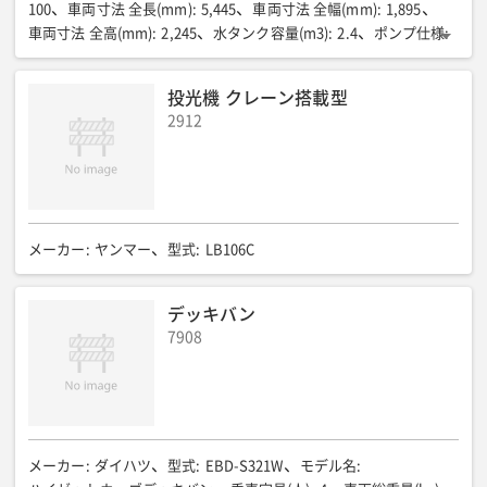
100
車両寸法 全長(mm)
:
5,445
車両寸法 全幅(mm)
:
1,895
車両寸法 全高(mm)
:
2,245
水タンク容量(m3)
:
2.4
ポンプ仕様
:
横型3連プランジャー
ポンプ圧力(MPa)
:
14
ポンプ水量(ℓ/min)
:
140
架装シャシ
:
3tキャブオーバートラック
投光機 クレーン搭載型
2912
メーカー
:
ヤンマー
型式
:
LB106C
デッキバン
7908
メーカー
:
ダイハツ
型式
:
EBD-S321W
モデル名
: