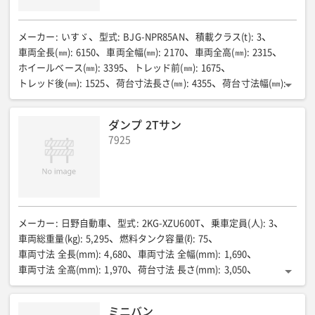
メーカー
:
いすゞ
型式
:
BJG-NPR85AN
積載クラス(t)
:
3
車両全長(㎜)
:
6150
車両全幅(㎜)
:
2170
車両全高(㎜)
:
2315
ホイールベース(㎜)
:
3395
トレッド前(㎜)
:
1675
トレッド後(㎜)
:
1525
荷台寸法長さ(㎜)
:
4355
荷台寸法幅(㎜)
:
2070
荷台寸法高さ(㎜)
:
380
床面地上高(㎜)
:
965
最低地上高(㎜)
:
165
最小回転半径(m)
:
5.6
燃料消費率(㎞/R)
:
ダンプ 2Tサン
10.0
乗車定員(名)
:
3
最大積載量(㎏)
:
3000
車両重量(㎏)
:
7925
3065
車両総重量(㎏)
:
6230
エンジン型式
:
4JJ1-TCS
バッテリー型式
:
95D31L×2
総排気量(CC)
:
2999
最高出力(PS/rpm)
:
150
最大トルク(kgf・m/rpm)
:
38.2
燃料タンク容量(r)
:
100
タイヤサイズ前/後
:
225/70R16
メーカー
:
日野自動車
型式
:
2KG-XZU600T
乗車定員(人)
:
3
車両総重量(kg)
:
5,295
燃料タンク容量(ℓ)
:
75
車両寸法 全長(mm)
:
4,680
車両寸法 全幅(mm)
:
1,690
車両寸法 全高(mm)
:
1,970
荷台寸法 長さ(mm)
:
3,050
荷台寸法 幅(mm)
:
1,600
荷台寸法 高さ(mm)
:
320
積載重量(kg)
:
2,000
サイドダンプ仕様
:
両側下開きゲート
ミニバン