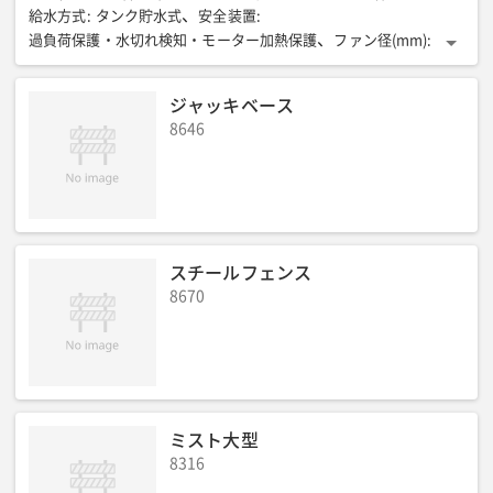
給水方式
:
タンク貯水式
安全装置
:
過負荷保護・水切れ検知・モーター加熱保護
ファン径(mm)
:
400
質量(kg)
:
51
風向・風量
:
左右・上下各40°オートスイング、風量可変(3段階)
ジャッキベース
冷房能力(50Hz/60Hz)(kW)
:
3.9/4.4
消費電力(50Hz/60Hz)(W)
:
8646
178/245
最大風量(50Hz/60Hz)(㎥/min)
:
105/116
水蒸発量(50Hz/60Hz)(ℓ/h)
:
5.0/5.6
スチールフェンス
8670
ミスト大型
8316