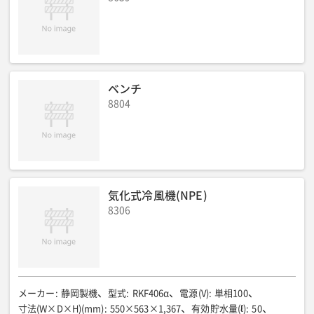
ベンチ
8804
気化式冷風機(NPE)
8306
メーカー
:
静岡製機
型式
:
RKF406α
電源(V)
:
単相100
寸法(W×D×H)(mm)
:
550×563×1,367
有効貯水量(ℓ)
:
50