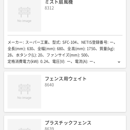
ミスト扇風機
0.16
風量切替/エアフィルタ
:
強弱2段切替/樹脂ネット
8312
保護装置
:
過電流継電器・コンプレッサー保護サーモスタット
ファンモータ保護温度ヒューズ
:
逆相保護装置・ファンモータ保護サーマルプロテクタ
電源コード
:
2P/3Pプラグ付2m
ダクト径
:
φ125エルボ型
特別附属品
:
延長ダクト(〜5m)
外形寸法(mm)
:
490×860×390
本体質量(kg)
:
48
吐出口数(個)
:
ー
電圧(V)
:
ー
メーカー
:
スーパー工業
型式
:
SFC-104
NETIS登録番号
:
ー
消費電力(50/60Hz)(W)
:
ー
風量(強)(㎥/min)
:
ー
全長(mm)
:
630
全幅(mm)
:
680
全高(mm)
:
1750
質量(kg)
:
風量(弱)(㎥/min)
:
ー
全高(mm)
:
ー
全幅(mm)
:
ー
奥行(mm)
:
28
水タンク(L)
:
20
ファンサイズ(mm)
:
500
ー
質量(kg)
:
ー
定格消費電力(kW)
:
0.24
電圧(V)
:
ー
電流(A)
:
ー
消費電力(50/60Hz)(W)
:
ー
周波数(Hz)
:
ー
ファン 直径(mm)
:
ー
噴霧量(L/min)
:
ー
粒子径(μm)
:
ー
首振り角度(左右)(度)
:
フェンス用ウェイト
ー
首折れ角度(上下)(度)
:
ー
電源コード(m)
:
ー
8640
プラスチックフェンス
8639