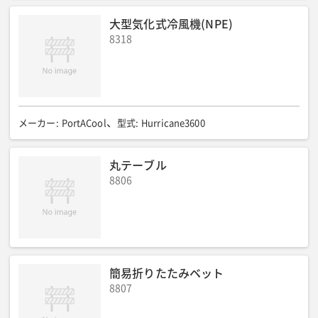
外形寸法(mm)
:
1,390W×2,020L×1,550H
質量(kg)
:
970
大型気化式冷風機(NPE)
電圧(V)
:
ー
送風機風量(蒸発器側)(m3/min)
:
ー
8318
接続ダクト口径吹出口(mm)
:
ー
接続ダクト吸入吸込口(mm)
:
ー
冷房使用条件範囲(℃)
:
ー
電流(A)
:
ー
使用条件範囲(℃)
:
ー
推奨発電機(kVA)
:
ー
全長(mm)
:
ー
全幅(mm)
:
ー
全高(mm)
:
ー
メーカー
:
PortACool
型式
:
Hurricane3600
丸テーブル
8806
簡易折りたたみベット
8807