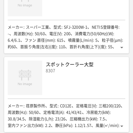
メーカー
:
スーパー工業
型式
:
SFJ-3200W-1
NETIS登録番号
:
-
周波数(Hz)
:
50/60
電圧(V)
:
200
消費電力(50/60Hz)(W)
:
6.4/6.1
ファン 直径(mm)
:
615
噴霧量(L/min)
:
5
粒子径(μm)
:
約60
首振り角度(左右)(度)
:
110
首折れ角度(上下)(度)
:
55
全長(mm)
:
976
全幅(mm)
:
795
全高(mm)
:
1530
質量(kg)
:
200
スポットクーラー大型
8307
メーカー
:
荏原製作所
型式
:
CD12E
定格電圧(V)
:
三相200/220
周波数(Hz)
:
50/60
定格電流(A)
:
41/43/41
冷房能力(kW)
:
30.8/34.5
除湿能力(L/h)
:
23/26
圧縮機出力(kW)
:
7.5
室内ファン出力(kW)
:
2.2
静圧(kPa)
:
1.12/1.57
風量(㎥/min)
:
72/87
接続ダクト口径(mm)
:
300
冷媒
:
R407C充填量:10kg