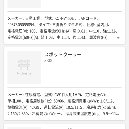
メーカー
:
日動工業
型式
:
KO-NV450E
JANコード
:
4937305055854
タイプ
:
三脚折りタタミ式
仕様
:
屋内用
定格電圧(V)
:
100
定格電流(50Hz)(A)
:
弱:0.81、中:1.0、強:1.32
定格電流(60Hz)(A)
:
弱:1.03、中:1.14、強:1.43
周波数(Hz)
:
50/60
消費電力(50Hz)(W)
:
弱:79、中:95、強:128
消費電力(60Hz)
:
弱:97、中:108、強:130
消費電力(60Hz)(W)
:
ー
スポットクーラー
電線長(m)
:
2.8
電線種
:
VCTF0.75mm2×2芯
アース
:
あり
8300
入力プラグ
:
ポッキンプラグ
温度センサー
:
温度サーモ付モーター(105℃)
使用環境温度(℃)
:
0〜40
材質
:
羽根/ABS
羽根径(mm)
:
450
風力
:
3段階切替式(強・中・弱)
風量(50Hz)(m³/min)
:
弱145/中151/強165
風量(60Hz)(m³/min)
:
弱166/中195/強201
首振り角度(度)
:
左45/右45/上40/下20
回転数(50Hz)(rpm)
:
弱1305/中1350/強1360
回転数(60Hz)(rpm)
:
メーカー
:
荏原機電
型式
:
CW1(1人用1HP)
定格電圧(V)
:
弱1375/中1505/強1585
風速(50Hz)(m/min)
:
単相100
定格周波数(Hz)
:
50/60
定格消費電力(kW)
:
1.0/1.2
弱384、中408、強426
風速(60Hz)(m/min)
:
始動電流(A)
:
42/39
運転電流(A)
:
10.5/11.5
冷房能力(kcal/h)
:
弱450、中492、強504
モーター
:
開放式
サイズ(mm)
:
2,150/2,350
冷房能力(kW)
:
ー
冷房吹出温度差(deg)
:
9.5〜11
W783✕D683✕H1107〜1411
質量(kg)
:
5.2
運転範囲
:
25℃D.B.50%RH〜45℃D.B.40%RH
コンプレッサーモータ出力(kW)
:
0.7
ファンモータ出力(kW)
: